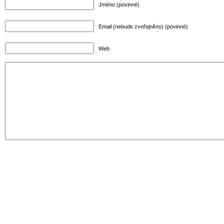
Jméno (povinné)
Email (nebude zveřejněno) (povinné)
Web