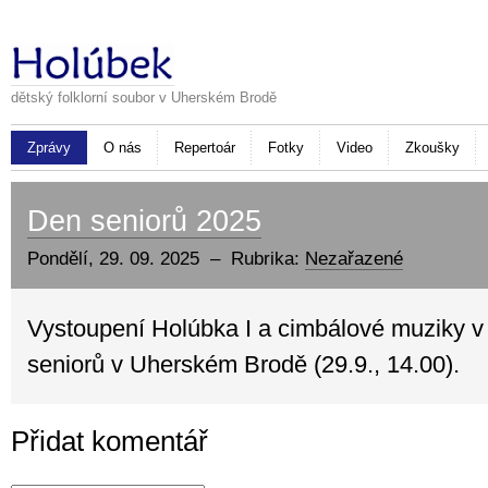
dětský folklorní soubor v Uherském Brodě
Zprávy
O nás
Repertoár
Fotky
Video
Zkoušky
Den seniorů 2025
Pondělí, 29. 09. 2025 – Rubrika:
Nezařazené
Vystoupení Holúbka I a cimbálové muziky v
seniorů v Uherském Brodě (29.9., 14.00).
Přidat komentář