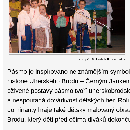
Zdroj
2010 Holúbek II. den matek
Pásmo je inspirováno nejznámějším symbo
historie Uherského Brodu – Černým Janke
oživené postavy pásmo tvoří uherskobrodsk
a nespoutaná dovádivost dětských her. Roli
dominanty hraje také dětsky malovaný obr
Brodu, který děti před očima diváků dokonču