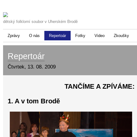
dětský folklorní soubor v Uherském Brodě
Zprávy
O nás
Repertoár
Fotky
Video
Zkoušky
Repertoár
Čtvrtek, 13. 08. 2009
TANČÍME A ZPÍVÁME:
1. A v tom Brodě