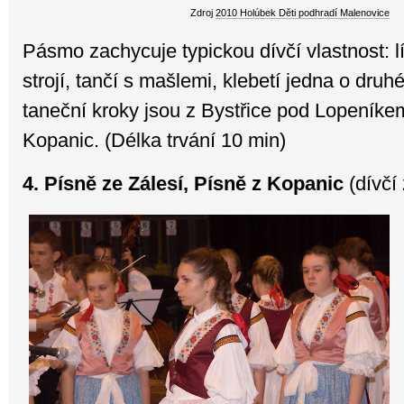
Zdroj
2010 Holúbek Děti podhradí Malenovice
Pásmo zachycuje typickou dívčí vlastnost: l
strojí, tančí s mašlemi, klebetí jedna o dru
taneční kroky jsou z Bystřice pod Lopeník
Kopanic. (Délka trvání 10 min)
4. Písně ze Zálesí, Písně z Kopanic
(dívčí