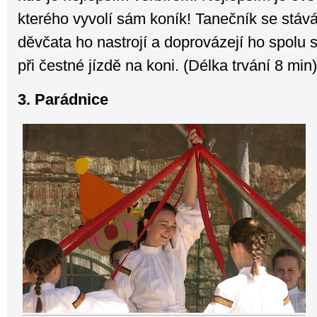
kterého vyvolí sám koník! Tanečník se stáv
děvčata ho nastrojí a doprovázejí ho spolu 
při čestné jízdě na koni. (Délka trvání 8 min)
3. Parádnice