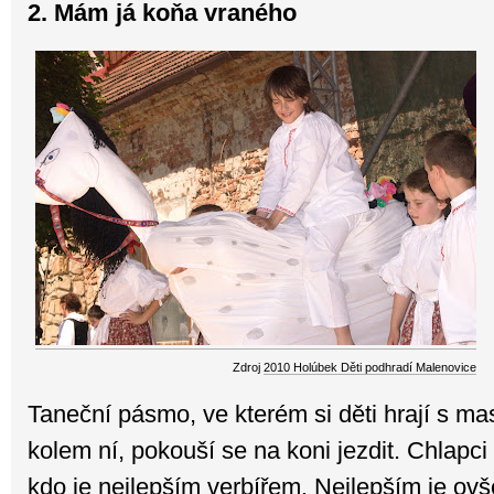
2. Mám já koňa vraného
Zdroj
2010 Holúbek Děti podhradí Malenovice
Taneční pásmo, ve kterém si děti hrají s ma
kolem ní, pokouší se na koni jezdit. Chlapci
kdo je nejlepším verbířem. Nejlepším je ovš