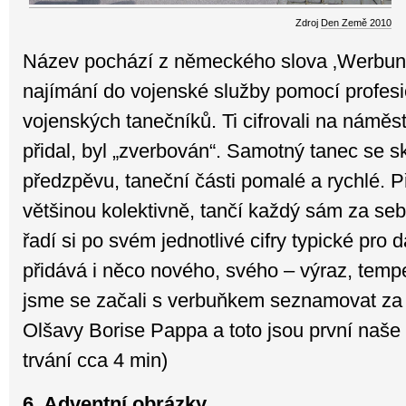
Zdroj
Den Země 2010
Název pochází z německého slova ‚Werbun
najímání do vojenské služby pomocí profesi
vojenských tanečníků. Ti cifrovali na náměs
přidal, byl „zverbován“. Samotný tanec se skl
předzpěvu, taneční části pomalé a rychlé. P
většinou kolektivně, tančí každý sám za seb
řadí si po svém jednotlivé cifry typické pro 
přidává i něco nového, svého – výraz, tem
jsme se začali s verbuňkem seznamovat za
Olšavy Borise Pappa a toto jsou první naše
trvání cca 4 min)
6. Adventní obrázky