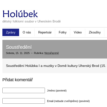
dětský folklorní soubor v Uherském Brodě
Zprávy
O nás
Repertoár
Fotky
Video
Zkoušky
Soustředění
Sobota, 15. 11. 2025 – Rubrika:
Nezařazené
Soustředění Holúbka I a muziky v Domě kultury Uherský Brod (15. 
Přidat komentář
Jméno (povinné)
Email (nebude zveřejněno) (povinné)